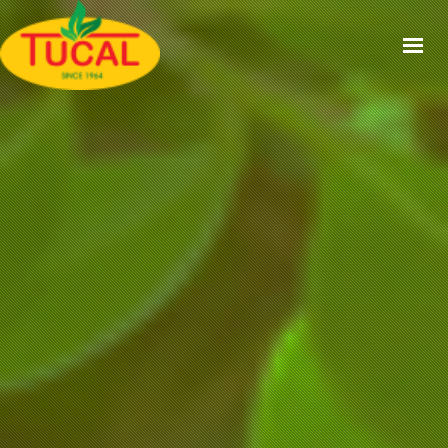
ACCUEIL
À PROPOS
GAMMES
CERTIFICATIONS
RECETTES
ACTUALITÉS
CONTACT
EN