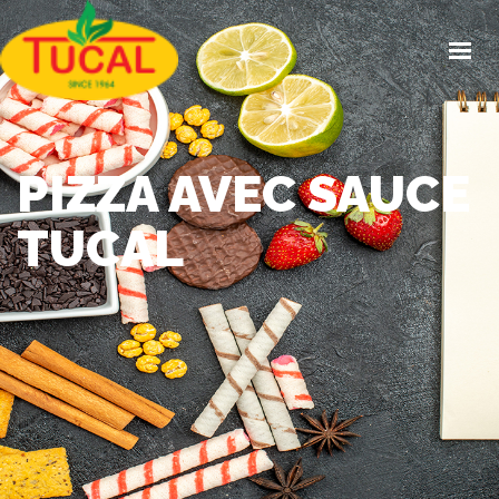
ACCUEIL
À PROPOS
GAMMES
CERTIFICATIONS
PIZZA AVEC SAUCE
RECETTES
ACTUALITÉS
TUCAL
CONTACT
EN