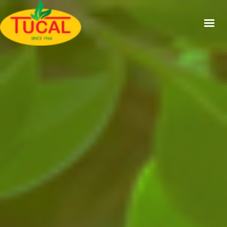
ACCUEIL
À PROPOS
GAMMES
CERTIFICATIONS
RECETTES
ACTUALITÉS
CONTACT
EN