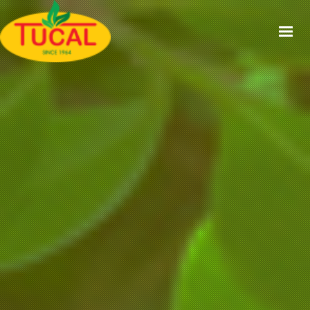
ACCUEIL
À PROPOS
GAMMES
CERTIFICATIONS
RECETTES
ACTUALITÉS
CONTACT
EN