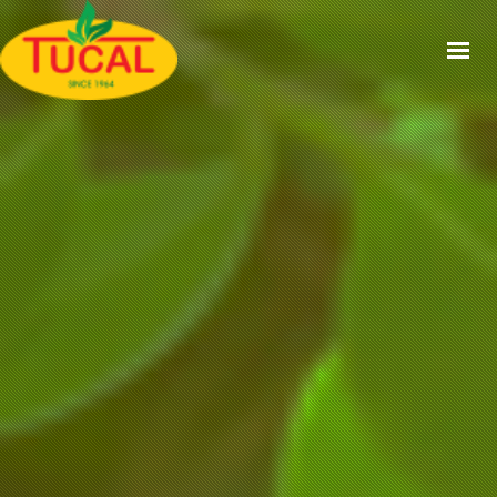
ACCUEIL
À PROPOS
GAMMES
CERTIFICATIONS
RECETTES
ACTUALITÉS
CONTACT
EN