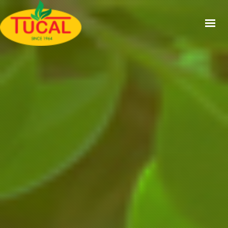
ACCUEIL
À PROPOS
GAMMES
CERTIFICATIONS
RECETTES
ACTUALITÉS
CONTACT
EN