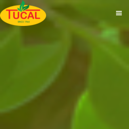
ACCUEIL
À PROPOS
GAMMES
CERTIFICATIONS
RECETTES
ACTUALITÉS
CONTACT
EN