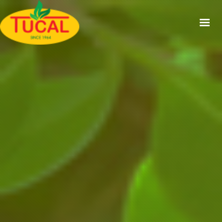
ACCUEIL
À PROPOS
GAMMES
CERTIFICATIONS
RECETTES
ACTUALITÉS
CONTACT
EN