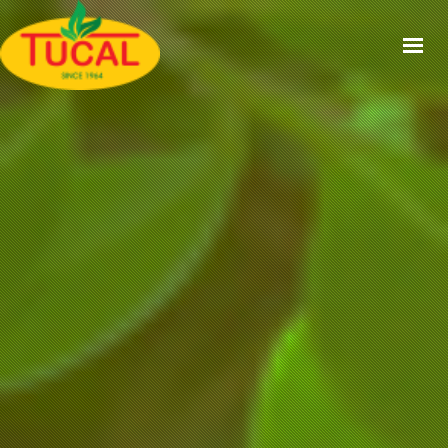
ACCUEIL
À PROPOS
GAMMES
CERTIFICATIONS
RECETTES
ACTUALITÉS
CONTACT
EN