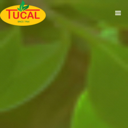
ACCUEIL
À PROPOS
GAMMES
CERTIFICATIONS
RECETTES
ACTUALITÉS
CONTACT
EN