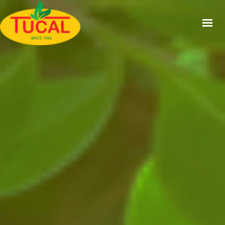
ACCUEIL
À PROPOS
GAMMES
CERTIFICATIONS
RECETTES
ACTUALITÉS
CONTACT
EN