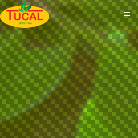
ACCUEIL
À PROPOS
GAMMES
CERTIFICATIONS
RECETTES
ACTUALITÉS
CONTACT
EN