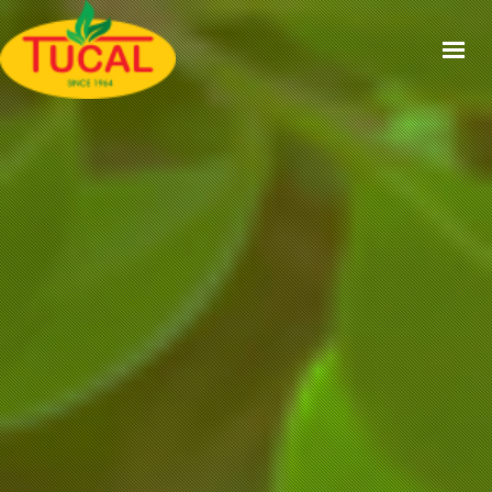
ACCUEIL
À PROPOS
GAMMES
CERTIFICATIONS
RECETTES
ACTUALITÉS
CONTACT
EN