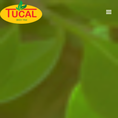
ACCUEIL
À PROPOS
GAMMES
CERTIFICATIONS
RECETTES
ACTUALITÉS
CONTACT
EN