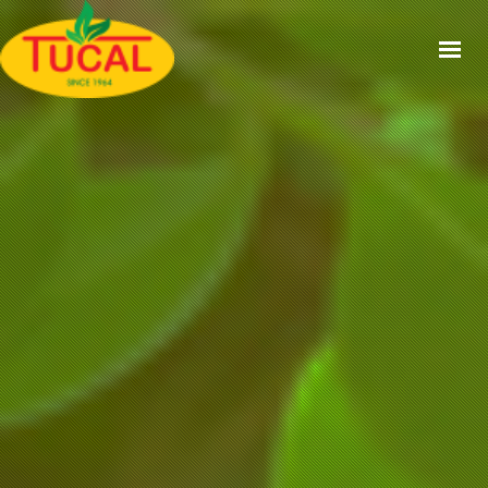
ACCUEIL
À PROPOS
GAMMES
CERTIFICATIONS
RECETTES
ACTUALITÉS
CONTACT
EN