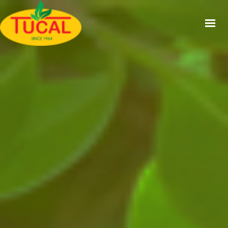
ACCUEIL
À PROPOS
GAMMES
CERTIFICATIONS
RECETTES
ACTUALITÉS
CONTACT
EN