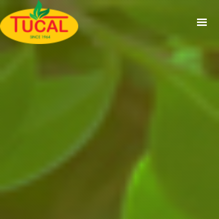
ACCUEIL
À PROPOS
GAMMES
CERTIFICATIONS
RECETTES
ACTUALITÉS
CONTACT
EN