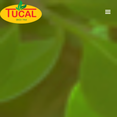
ACCUEIL
À PROPOS
GAMMES
CERTIFICATIONS
RECETTES
ACTUALITÉS
CONTACT
EN