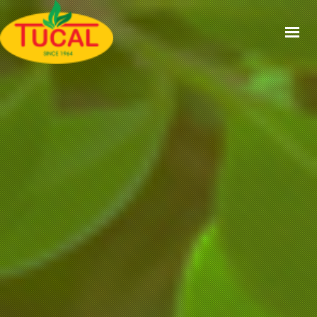
ACCUEIL
À PROPOS
GAMMES
CERTIFICATIONS
RECETTES
ACTUALITÉS
CONTACT
EN