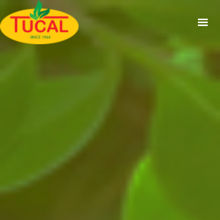
ACCUEIL
À PROPOS
GAMMES
CERTIFICATIONS
RECETTES
ACTUALITÉS
CONTACT
EN