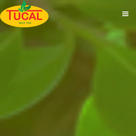
ACCUEIL
À PROPOS
GAMMES
CERTIFICATIONS
RECETTES
ACTUALITÉS
CONTACT
EN