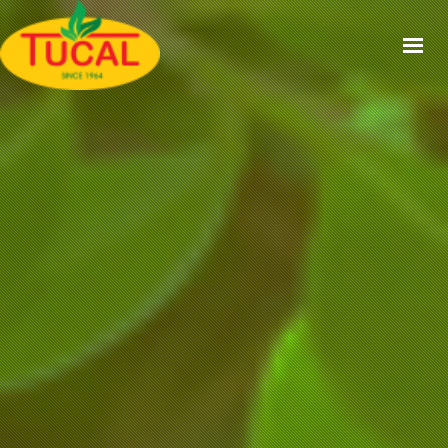
ACCUEIL
À PROPOS
GAMMES
CERTIFICATIONS
RECETTES
ACTUALITÉS
CONTACT
EN