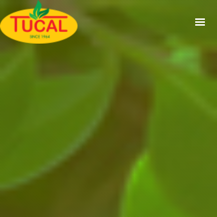
ACCUEIL
À PROPOS
GAMMES
CERTIFICATIONS
RECETTES
ACTUALITÉS
CONTACT
EN