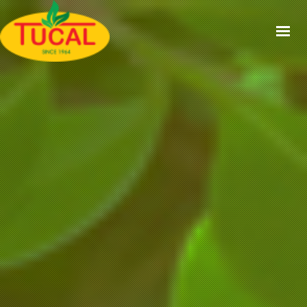
ACCUEIL
À PROPOS
GAMMES
CERTIFICATIONS
RECETTES
ACTUALITÉS
CONTACT
EN