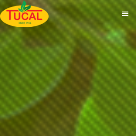
ACCUEIL
À PROPOS
GAMMES
CERTIFICATIONS
RECETTES
ACTUALITÉS
CONTACT
EN