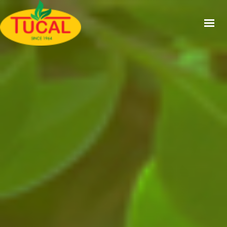
ACCUEIL
À PROPOS
GAMMES
CERTIFICATIONS
RECETTES
ACTUALITÉS
CONTACT
EN