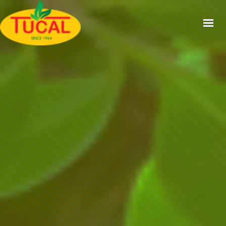
ACCUEIL
À PROPOS
GAMMES
CERTIFICATIONS
RECETTES
ACTUALITÉS
CONTACT
EN