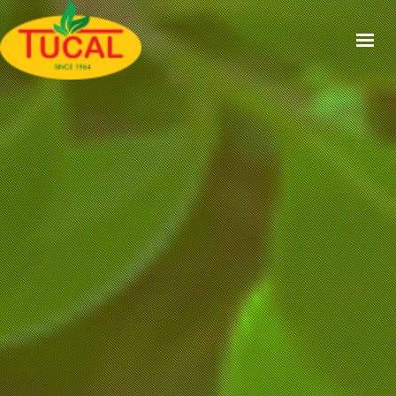
ACCUEIL
À PROPOS
GAMMES
CERTIFICATIONS
RECETTES
ACTUALITÉS
CONTACT
EN