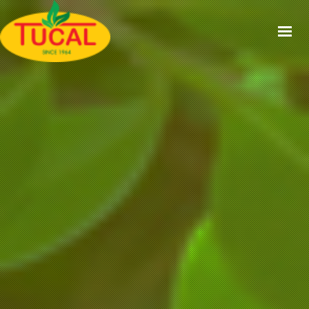
ACCUEIL
À PROPOS
GAMMES
CERTIFICATIONS
RECETTES
ACTUALITÉS
CONTACT
EN