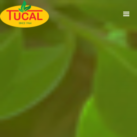
ACCUEIL
À PROPOS
GAMMES
CERTIFICATIONS
RECETTES
ACTUALITÉS
CONTACT
EN