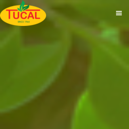
ACCUEIL
À PROPOS
GAMMES
CERTIFICATIONS
RECETTES
ACTUALITÉS
CONTACT
EN