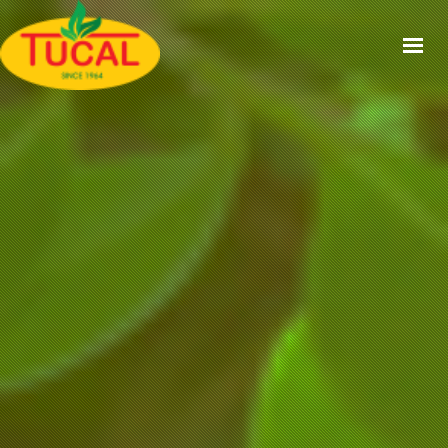
ACCUEIL
À PROPOS
GAMMES
CERTIFICATIONS
RECETTES
ACTUALITÉS
CONTACT
EN