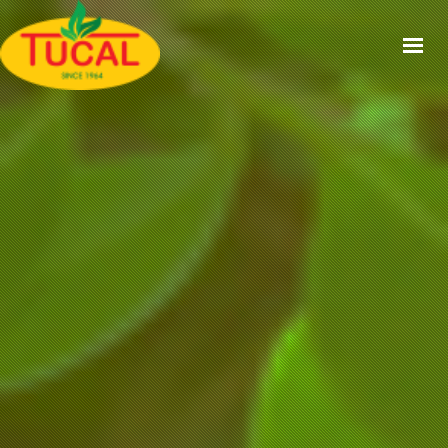
ACCUEIL
À PROPOS
GAMMES
CERTIFICATIONS
RECETTES
ACTUALITÉS
CONTACT
EN