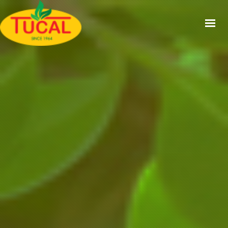
ACCUEIL
À PROPOS
GAMMES
CERTIFICATIONS
RECETTES
ACTUALITÉS
CONTACT
EN