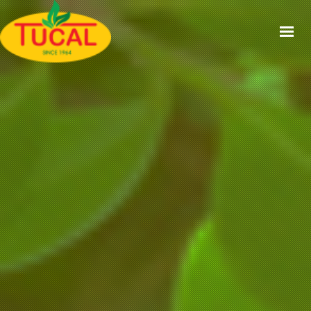
ACCUEIL
À PROPOS
GAMMES
CERTIFICATIONS
RECETTES
ACTUALITÉS
CONTACT
EN