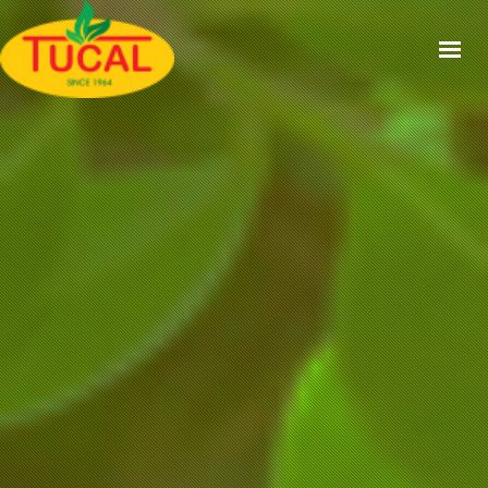
ACCUEIL
À PROPOS
GAMMES
CERTIFICATIONS
RECETTES
ACTUALITÉS
CONTACT
EN