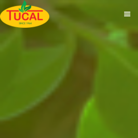
ACCUEIL
À PROPOS
GAMMES
CERTIFICATIONS
RECETTES
ACTUALITÉS
CONTACT
EN