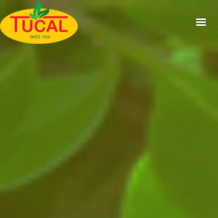
ACCUEIL
À PROPOS
GAMMES
CERTIFICATIONS
RECETTES
ACTUALITÉS
CONTACT
EN