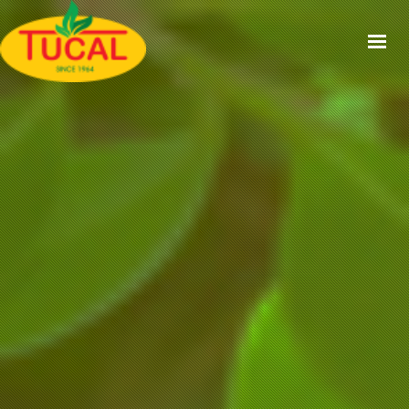
ACCUEIL
À PROPOS
GAMMES
CERTIFICATIONS
RECETTES
ACTUALITÉS
CONTACT
EN