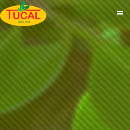
ACCUEIL
À PROPOS
GAMMES
CERTIFICATIONS
RECETTES
ACTUALITÉS
CONTACT
EN