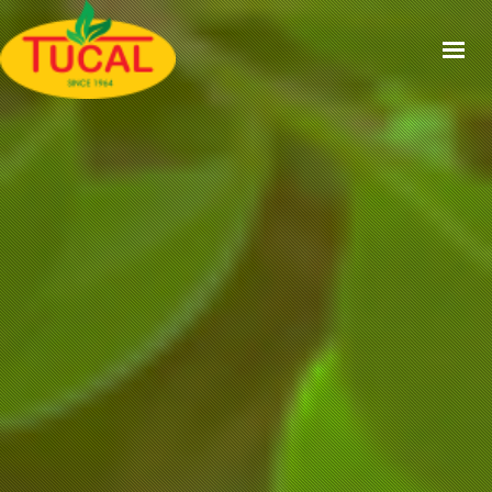
ACCUEIL
À PROPOS
GAMMES
CERTIFICATIONS
RECETTES
ACTUALITÉS
CONTACT
EN