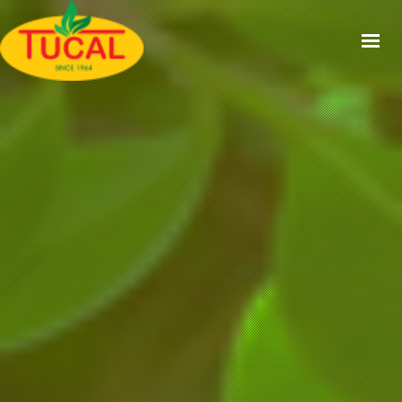
ACCUEIL
À PROPOS
GAMMES
CERTIFICATIONS
RECETTES
ACTUALITÉS
CONTACT
EN